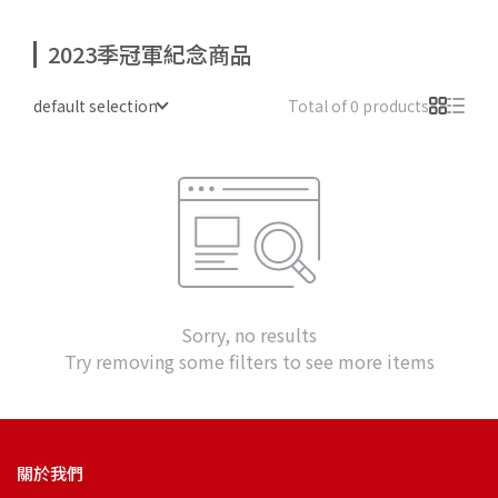
2023季冠軍紀念商品
default selection
Total of 0 products
Sorry, no results
Try removing some filters to see more items
關於我們