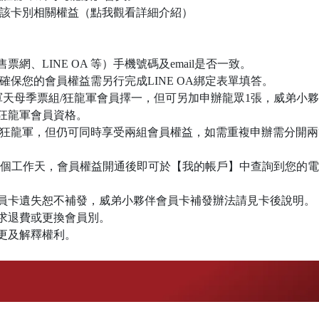
可享該卡別相關權益（點我觀看詳細介紹）
、LINE OA 等）手機號碼及email是否一致。
確保您的會員權益需另行完成LINE OA綁定表單填答。
龍軍天母季票組/狂龍軍會員擇一，但可另加申辦龍眾1張，威弟小夥
3狂龍軍會員資格。
為狂龍軍，但仍可同時享受兩組會員權益，如需重複申辦需分開
7個工作天，會員權益開通後即可於【我的帳戶】中查詢到您的電
會員卡遺失恕不補發，威弟小夥伴會員卡補發辦法請見卡後說明。
求退費或更換會員別。
更及解釋權利。