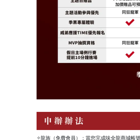
✧龍族（免費會員）：當您完成味全龍商城帳