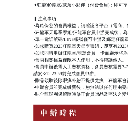
✦狂龍軍/龍眾/威弟小夥伴（付費會員)：即
▍注意事項
•為確保您的會員權益，請確認各平台（電商、售票網
•狂龍軍天母季票組/狂龍軍會員申辦完成後，為
•單一電話號碼/LINE帳號僅可申辦及綁定狂
•如您購買2023狂龍軍天母季票組，即享有202
•如您同時申辦狂龍軍/龍眾會員，卡面顯示將
•會員相關權益僅限本人使用，不得轉讓他人。
•會員申辦後需人工審核資格，會員審核需要3-
請於3/12 23:59前完成會員申辦。
•贈品領取後除瑕疵外恕不提供兌換；狂龍軍
•申辦會員並完成繳費後，恕無法以任何理由要
•味全龍球團保留隨時修正會員贈品及辦法之變