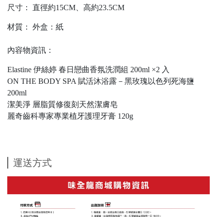
尺寸：
直徑約15CM、高約23.5CM
材質：
外盒：紙
內容物資訊：
Elastine 伊絲婷 春日戀曲香氛洗潤組 200ml ×2 入
ON THE BODY SPA 賦活沐浴露－黑玫瑰以色列死海鹽
200ml
潔美淨 層脂質修復刻天然潔膚皂
麗奇齒科專家專業植牙護理牙膏 120g
運送方式