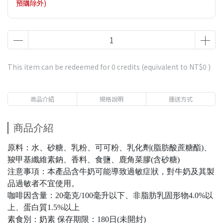
預購除外)
This item can be redeemed for
0
credits (equivalent to
NT$0
)
商品介紹
規格說明
運送方式
商品介紹
原料：水、砂糖、乳粉、可可粉、乳化劑(脂肪酸蔗糖酯)、
羧甲基纖維素鈉、香料、食鹽、鹿角菜膠(含砂糖)
注意事項：本產品含牛奶可能導致過敏症狀，對牛奶及其製
品過敏者不宜使用。
咖啡因含量：20毫克/100毫升以下、非脂肪乳固形物4.0%以
上、蛋白質1.5%以上
素食別：奶素 保存期限：180日(未開封)