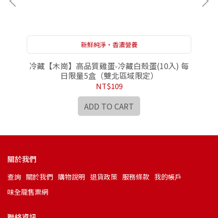
新鮮純淨‧香濃營養
雙北
冷藏【木崗】高品質雞蛋-冷藏白殼蛋(10入) 每
冷
日限量5盒（雙北區域限定）
NT$109
ADD TO CART
關於我們
查詢
關於我們
購物說明
退貨政策
服務條款
我的帳戶
味全龍售票網
聯絡資訊