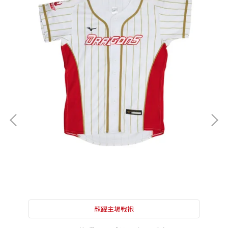
龍躍主場戰袍