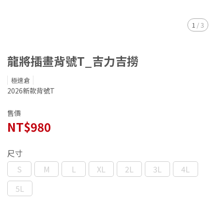
1
/
3
龍將插畫背號T_吉力吉撈
極速倉
2026新款背號T
售價
NT$980
尺寸
S
M
L
XL
2L
3L
4L
5L