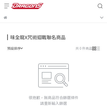
味全龍X咒術迴戰聯名商品
預設排序
共 0 件商品
很抱歉，無商品符合篩選條件
請重新輸入篩選