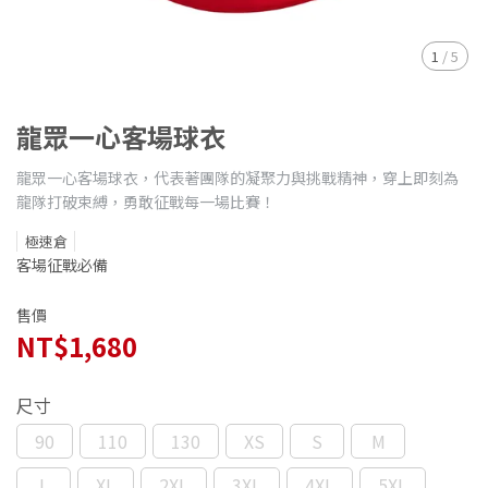
1
/
5
龍眾一心客場球衣
龍眾一心客場球衣，代表著團隊的凝聚力與挑戰精神，穿上即刻為
龍隊打破束縛，勇敢征戰每一場比賽！
極速倉
客場征戰必備
售價
NT$1,680
尺寸
90
110
130
XS
S
M
L
XL
2XL
3XL
4XL
5XL