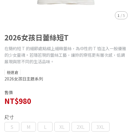
1
/
5
2026女孩日蕾絲短T
在簡約短 T 的細節處點綴上細緻蕾絲，為中性的 T 恤注入一股優雅
的少女靈魂。若隱若現的蕾絲工藝，讓妳的穿搭更有層次感，低調
展現與眾不同的生活品味。
極速倉
2026女孩日主題系列
售價
NT$980
尺寸
S
M
L
XL
2XL
3XL