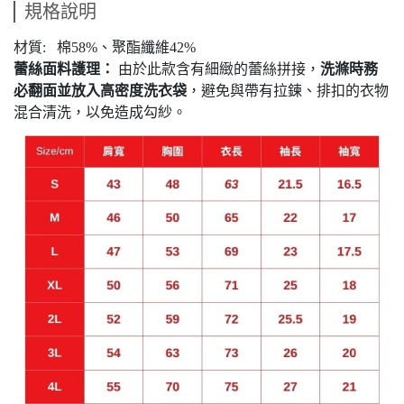
規格說明
材質:
棉58%、聚酯纖維42%
蕾絲面料護理：
由於此款含有細緻的蕾絲拼接，
洗滌時務
必
翻面並放入高密度洗衣袋
，避免與帶有拉鍊、排扣的衣物
混合清洗，以免造成勾紗。