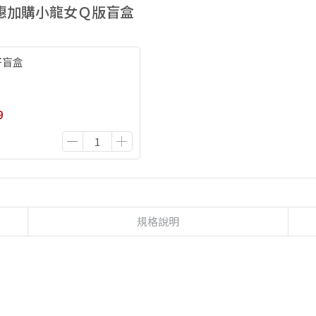
優惠加購小龍女Ｑ版盲盒
仔盲盒
9
規格說明