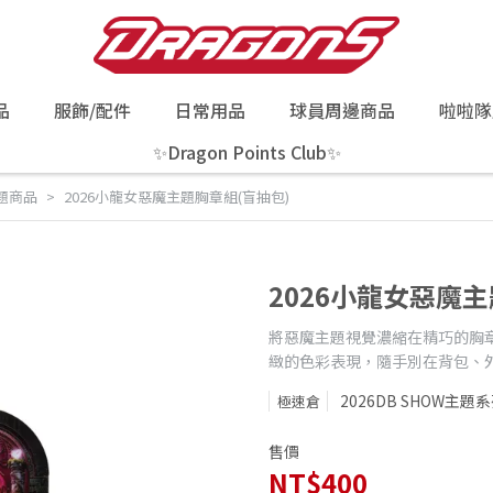
品
服飾/配件
日常用品
球員周邊商品
啦啦隊
✨Dragon Points Club✨
主題商品
2026小龍女惡魔主題胸章組(盲抽包)
2026小龍女惡魔主
將惡魔主題視覺濃縮在精巧的胸
緻的色彩表現，隨手別在背包、
2026DB SHOW主題
極速倉
售價
NT$400