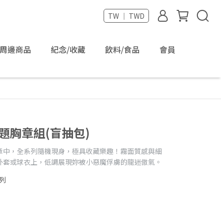
TW ｜ TWD
周邊商品
紀念/收藏
飲料/食品
會員
題胸章組(盲抽包)
章中，全系列隨機現身，極具收藏樂趣！霧面質感與細
外套或球衣上，低調展現妳被小惡魔俘虜的龍迷傲氣。
系列