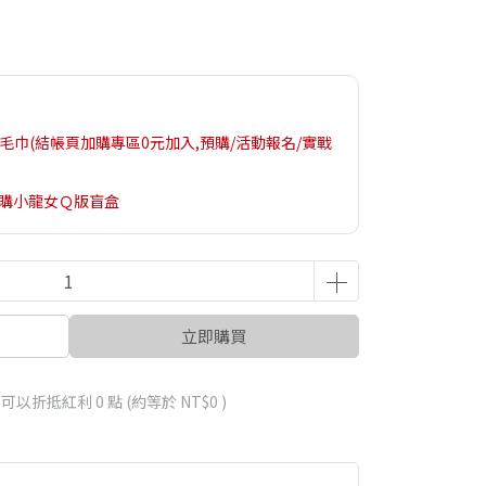
025應援毛巾(結帳頁加購專區0元加入,預購/活動報名/實戰
加購小龍女Ｑ版盲盒
立即購買
 」可以折抵紅利
0
點 (約等於
NT$0
)